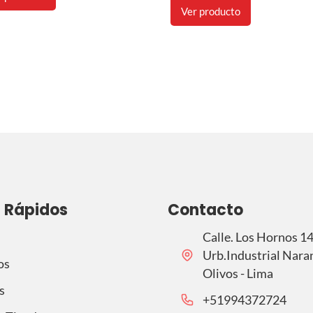
Ver producto
s Rápidos
Contacto
Calle. Los Hornos 1
Urb.Industrial Naran
os
Olivos - Lima
s
‪+51994372724‬